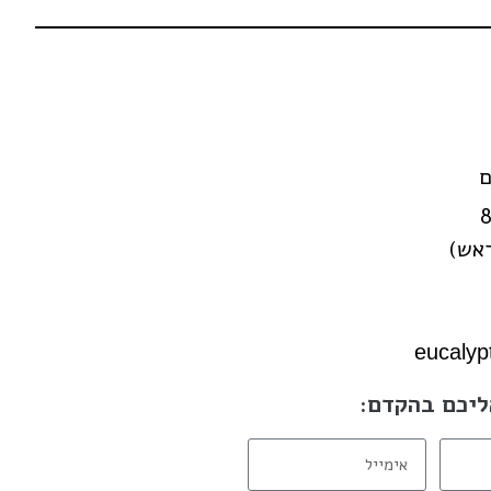
© עיצוב ובנייה : מיה עיצוב גרפי
ם
eucaly
ליכם בהקדם: