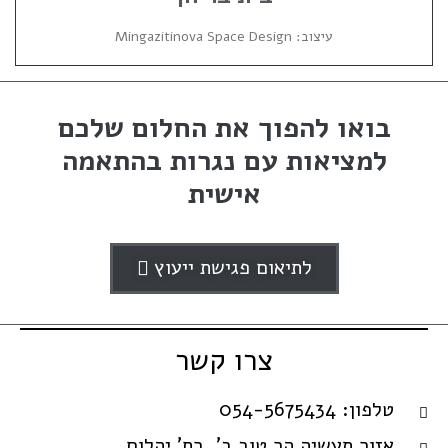
עיצוב: Mingazitinova Space Design
בואו להפוך את החלום שלכם
למציאות עם נגרות בהתאמה
אישית
לתיאום פגישת ייעוץ
צרו קשר
© עיצוב ובנייה : מיה עיצוב גרפי
טלפון: 054-5675434
אזור תעשיה הר טוב ב', רח' יהלום